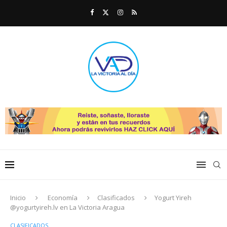
Inicio
Economía
Clasificados
Yogurt Yireh
@yogurtyireh.lv en La Victoria Aragua
CLASIFICADOS