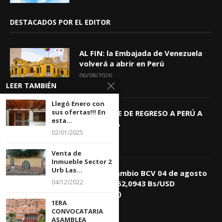
DESTACADOS POR EL EDITOR
AL FIN: la Embajada de Venezuela
volverá a abrir en Perú
06/08/2026
LEER TAMBIÉN
Llegó Enero con
sus ofertas!!! En
KEIKO TRAE DE REGRESO A PERÚ A
esta...
GIOVANNA
02/01/2025
04/08/2026
Venta de
Inmueble Sector 2
Urb Las...
Tasa de Cambio BCV 04 de agosto
04/12/2022
de 2026: 752,0943 Bs/USD
(+0,4418%)
1ERA
04/08/2026
CONVOCATARIA
ASAMBLEA