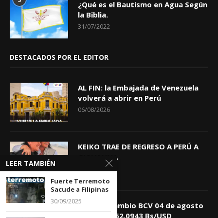
¿Qué es el Bautismo en Agua Según
la Biblia.
31/07/2022
DESTACADOS POR EL EDITOR
AL FIN: la Embajada de Venezuela
volverá a abrir en Perú
06/08/2026
KEIKO TRAE DE REGRESO A PERÚ A
GIOVANNA
LEER TAMBIÉN
04/08/2026
Fuerte Terremoto
Sacude a Filipinas
30/09/2025
Tasa de Cambio BCV 04 de agosto
de 2026: 752,0943 Bs/USD