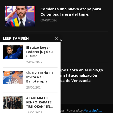
Comienza una nueva etapa para
Colombia, la era del tigre.
09/08/2026
LEER TAMBIÉN
Apóstrofes
09/08/2026
El suizo Roger
Federer jugó su
último...
24/09/2022
Comisión opositora en el diálogo
Club Victoria Fit
prioriza reinstitucionalización
Invita a su
democrática de Venezuela
Bailoterapia...
09/08/2026
28/06/2024
ACADEMIA DE
KENPO KARATE
“IRE OKAN” EN...
@2021 - Todos los derechos reservados - Powered by
Nexus Radical
18/09/2023