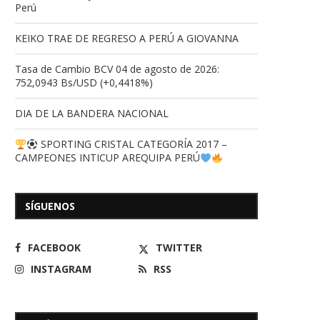
Perú
KEIKO TRAE DE REGRESO A PERÚ A GIOVANNA
Tasa de Cambio BCV 04 de agosto de 2026:
752,0943 Bs/USD (+0,4418%)
DIA DE LA BANDERA NACIONAL
SPORTING CRISTAL CATEGORÍA 2017 –
CAMPEONES INTICUP AREQUIPA PERÚ
SÍGUENOS
Venezuela logra histórica
LA VICTORIA AL DIA PRO
FACEBOOK
TWITTER
clasificación al Mundial Sub-19
LA RINCONADA
tras...
INSTAGRAM
RSS
16/05/2026
17/06/2026