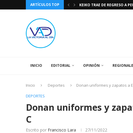
ARTÍCULOS TOP
KEIKO TRAE DE REGRESO A P
TASA DE CAMBIO BCV 04 DE A
DIA DE LA BANDERA NACIONA
CÓMO RECONOCER EL PODER 
EEUU INSISTE EN QUE EL FUT
LA VICTORIA AL DIA PRONÓS
243 AÑOS DEL NACIMIENTO D
LA BASÍLICA DE SANTA TERESA
SPORTING CRISTAL CATE
INICIO
EDITORIAL
OPINIÓN
REGIONAL
Inicio
Deportes
Donan uniformes y zapatos a Eq
DEPORTES
Donan uniformes y zapat
C
Escrito por
Francisco Lara
27/11/2022