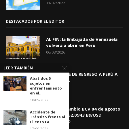
31/07/2022
DESTACADOS POR EL EDITOR
AL FIN: la Embajada de Venezuela
volverá a abrir en Perú
06/08/2026
LEER TAMBIÉN
KEIKO TRAE DE REGRESO A PERÚ A
Abatidos 5
GIOVANNA
sujetos en
04/08/2026
enfrentamiento
en el...
10/05/2022
Tasa de Cambio BCV 04 de agosto
Accidente de
de 2026: 752,0943 Bs/USD
Tránsito frente al
(+0,4418%)
Cilento La...
04/08/2026
17/09/2024