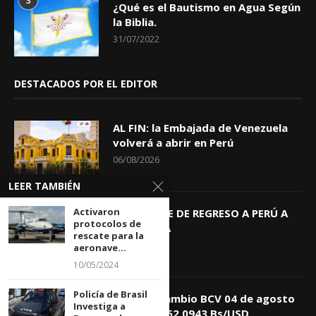
3
¿Qué es el Bautismo en Agua Según
la Biblia.
31/07/2022
DESTACADOS POR EL EDITOR
AL FIN: la Embajada de Venezuela
volverá a abrir en Perú
06/08/2026
LEER TAMBIÉN
Activaron
KEIKO TRAE DE REGRESO A PERÚ A
protocolos de
GIOVANNA
rescate para la
04/08/2026
aeronave...
10/05/2024
Policía de Brasil
Tasa de Cambio BCV 04 de agosto
Investiga a
de 2026: 752,0943 Bs/USD