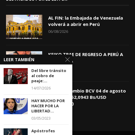
AL FIN: la Embajada de Venezuela
volverá a abrir en Perú
06/08/2026
KEIKO TRAE DE REGRESO A PERÚ A
LEER TAMBIÉN
GIOVANNA
04/08/2026
Del libre tránsito
al cobro de
peaje:...
14/07/2026
Tasa de Cambio BCV 04 de agosto
de 2026: 752,0943 Bs/USD
HAY MUCHO POR
(+0,4418%)
HACER POR LA
04/08/2026
LIBERTAD...
03/05/2023
Apóstrofes