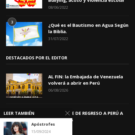
08/06/2022
3
¿Qué es el Bautismo en Agua Según
la Biblia.
31/07/2022
DESTACADOS POR EL EDITOR
AL FIN: la Embajada de Venezuela
volverá a abrir en Perú
06/08/2026
KEIKO TRAE DE REGRESO A PERÚ A
LEER TAMBIÉN
GIOVANNA
Apóstrofes
04/08/2026
15/09/2024