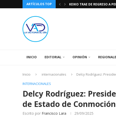
ARTÍCULOS TOP
KEIKO TRAE DE REGRESO A P
TASA DE CAMBIO BCV 04 DE A
DIA DE LA BANDERA NACIONA
CÓMO RECONOCER EL PODER 
EEUU INSISTE EN QUE EL FUT
LA VICTORIA AL DIA PRONÓS
243 AÑOS DEL NACIMIENTO D
LA BASÍLICA DE SANTA TERESA
SPORTING CRISTAL CATE
INICIO
EDITORIAL
OPINIÓN
REGIONAL
Inicio
internacionales
Delcy Rodríguez: Presid
INTERNACIONALES
Delcy Rodríguez: Presid
de Estado de Conmoción 
Escrito por
Francisco Lara
29/09/2025