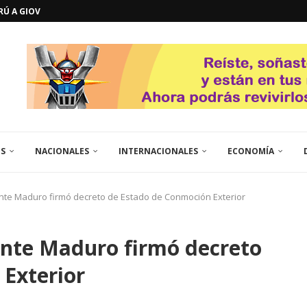
ERÚ A GIOVANNA
GOSTO DE...
L
QUE TE CONTROLA SEGÚN...
URO POLÍTICO DE...
TICOS LA RINCONADA
EL LIBERTADOR SIMÓN BOLÍVAR
 RESGUARDA LA FE...
GORÍA 2017 – CAMPEONES INTICUP...
ES
NACIONALES
INTERNACIONALES
ECONOMÍA
ente Maduro firmó decreto de Estado de Conmoción Exterior
ente Maduro firmó decreto
Exterior