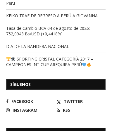
Perú
KEIKO TRAE DE REGRESO A PERÚ A GIOVANNA
Tasa de Cambio BCV 04 de agosto de 2026:
752,0943 Bs/USD (+0,4418%)
DIA DE LA BANDERA NACIONAL
SPORTING CRISTAL CATEGORÍA 2017 –
CAMPEONES INTICUP AREQUIPA PERÚ
SÍGUENOS
243 Años del Nacimiento del
Dia de la Virgen del C
Libertador Simón Bolívar
16/07/2026
FACEBOOK
TWITTER
24/07/2026
INSTAGRAM
RSS