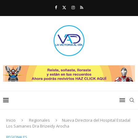
Inicio
Regionales
Nueva Directora del Hospital Estadal
Los Samanes Dra Brizeidy Arocha
REGIONALES