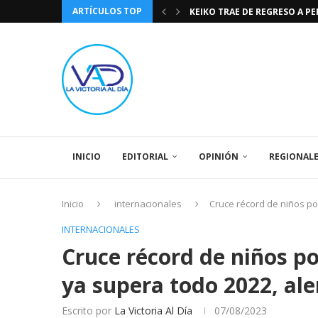
ARTÍCULOS TOP
KEIKO TRAE DE REGRESO A P
TASA DE CAMBIO BCV 04 DE A
DIA DE LA BANDERA NACIONA
CÓMO RECONOCER EL PODER 
EEUU INSISTE EN QUE EL FUT
LA VICTORIA AL DIA PRONÓS
243 AÑOS DEL NACIMIENTO D
LA BASÍLICA DE SANTA TERESA
SPORTING CRISTAL CATE
INICIO
EDITORIAL
OPINIÓN
REGIONAL
Inicio
internacionales
Cruce récord de niños por
INTERNACIONALES
Cruce récord de niños po
ya supera todo 2022, ale
Escrito por
La Victoria Al Día
07/08/2023