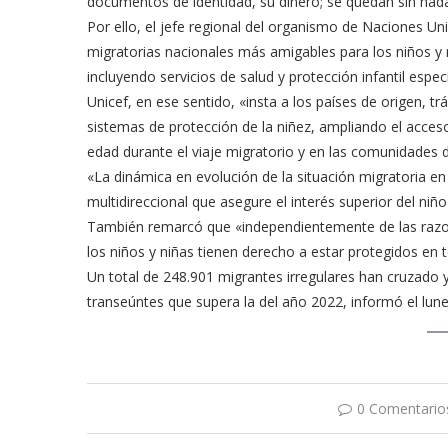
documentos de identidad, su dinero; se quedan sin nada
Por ello, el jefe regional del organismo de Naciones Un
migratorias nacionales más amigables para los niños y
incluyendo servicios de salud y protección infantil espec
Unicef, en ese sentido, «insta a los países de origen, tr
sistemas de protección de la niñez, ampliando el acces
edad durante el viaje migratorio y en las comunidades 
«La dinámica en evolución de la situación migratoria en 
multidireccional que asegure el interés superior del niño
También remarcó que «independientemente de las razone
los niños y niñas tienen derecho a estar protegidos e
Un total de 248.901 migrantes irregulares han cruzado y
transeúntes que supera la del año 2022, informó el lu
0 Comentario