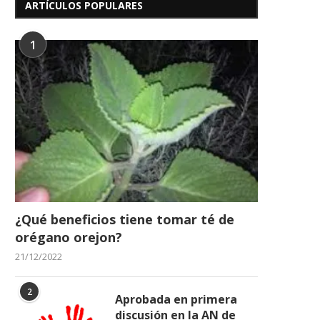
ARTÍCULOS POPULARES
1
243 Años del Nacimiento del
Dia de la Virgen del C
Libertador Simón Bolívar
16/07/2026
24/07/2026
¿Qué beneficios tiene tomar té de
orégano orejon?
21/12/2022
2
Aprobada en primera
discusión en la AN de