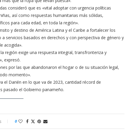
 más que la ropa que llevan puesta».
idas consideró que es «vital adoptar con urgencia políticas
 niñas, así como respuestas humanitarias más sólidas,
íficos para cada edad, en toda la región».
ánsito y destino de América Latina y el Caribe a fortalecer los
o a servicios basados en derechos y con perspectiva de género y
de acogida».
la región exige una respuesta integral, transfronteriza y
», expresó.
s por las que abandonaron el hogar o de su situación legal,
n todo momento».
a el Darién en lo que va de 2023, cantidad récord de
nes pasado el Gobierno panameño.
s
0