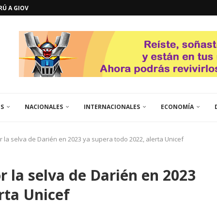
ERÚ A GIOVANNA
GOSTO DE...
L
QUE TE CONTROLA SEGÚN...
URO POLÍTICO DE...
TICOS LA RINCONADA
EL LIBERTADOR SIMÓN BOLÍVAR
 RESGUARDA LA FE...
GORÍA 2017 – CAMPEONES INTICUP...
ES
NACIONALES
INTERNACIONALES
ECONOMÍA
 la selva de Darién en 2023 ya supera todo 2022, alerta Unicef
r la selva de Darién en 2023
rta Unicef