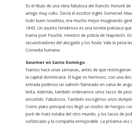
Es el título de una obra fabulosa del francés Honoré d
amigo muy culto. Decía el escritor inglés Somerset Maug
todo buen novelista, era mucho mejor imaginando gent
1843, Un asunto tenebroso es una novela policíaca que 
trama José Fouché, ministro de policía de Napoleón. En
secuestradores del abogado y los fusila. Vale la pena le
Comedia humana.
Gourmet en Santo Domingo
Fuimos hace unas semanas, antes de que restringieran 
la capital dominicana. El lugar es hermoso, con una d
entrada pedimos un salmón flameado en salsa de angu
lenta. Además, también ordenamos unos tacos de pesca
encurtido. Fabulosos. También escogimos unos
dumpli
Como plato principal nos llegó un risotto de hongos co
puré de maíz estaba del otro mundo, y los tacos de pollo
sofisticado y la compañía inmejorable. La próxima vez 