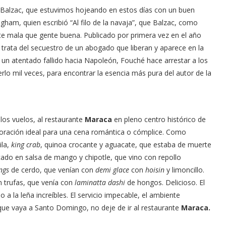
e Balzac, que estuvimos hojeando en estos días con un buen
ham, quien escribió “Al filo de la navaja”, que Balzac, como
e mala que gente buena. Publicado por primera vez en el año
trata del secuestro de un abogado que liberan y aparece en la
 un atentado fallido hacia Napoleón, Fouché hace arrestar a los
erlo mil veces, para encontrar la esencia más pura del autor de la
los vuelos, al restaurante
Maraca
en pleno centro histórico de
ecoración ideal para una cena romántica o cómplice. Como
ila,
king crab
, quinoa crocante y aguacate, que estaba de muerte
do en salsa de mango y chipotle, que vino con repollo
ngs
de cerdo, que venían con
demi glace
con
hoisin
y limoncillo.
n trufas, que venía con
laminatta dashi
de hongos. Delicioso. El
 a la leña increíbles. El servicio impecable, el ambiente
que vaya a Santo Domingo, no deje de ir al restaurante
Maraca.