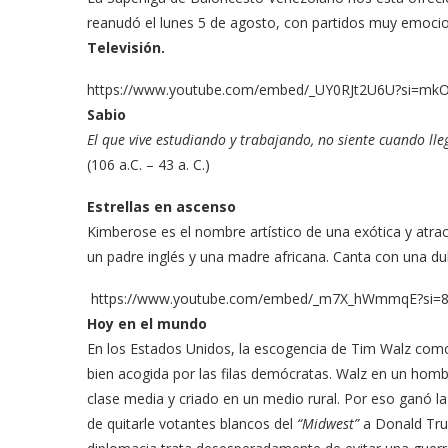
reanudó el lunes 5 de agosto, con partidos muy emoci
Televisión.
https://www.youtube.com/embed/_UY0RJt2U6U?si=mkO
Sabio
El que vive estudiando y trabajando, no siente cuando lleg
(106 a.C. – 43 a. C.)
Estrellas en ascenso
Kimberose es el nombre artístico de una exótica y atrac
un padre inglés y una madre africana. Canta con una dul
https://www.youtube.com/embed/_m7X_hWmmqE?si
Hoy en el mundo
En los Estados Unidos, la escogencia de Tim Walz com
bien acogida por las filas demócratas. Walz en un homb
clase media y criado en un medio rural. Por eso ganó l
de quitarle votantes blancos del
“Midwest”
a Donald Trum