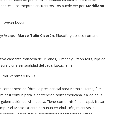
onantes. Los mejores encuentros, los puede ver por
Meridiano
LjWoScEl2zVvi
a la vejez.
Marco Tulio Cicerón
, filósofo y político romano.
tiva cantante francesa de 31 años, Kimberly Kitson Mills, hija de
zura y una sensualidad delicada. Escúchenla.
=8ENdUVpmmz2LuYLQ
o compañero de fórmula presidencial para Kamala Harris, fue
re casi común para la percepción norteamericana, salido de la
a gobernación de Minnesota. Tiene como misión principal, tratar
p. Y el Medio Oriente continúa en ebullición, mientras la