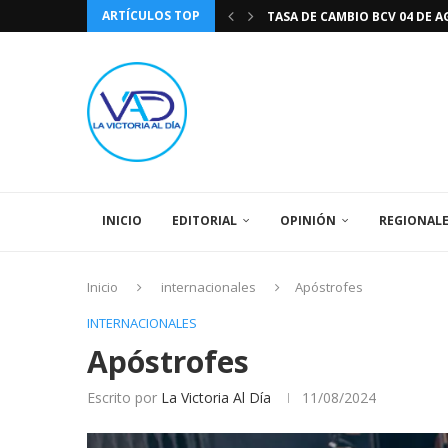
TASA DE CAMBIO BCV 04 DE A
ARTÍCULOS TOP
DIA DE LA BANDERA NACIONA
CÓMO RECONOCER EL PODER 
EEUU INSISTE EN QUE EL FUT
LA VICTORIA AL DIA PRONÓS
243 AÑOS DEL NACIMIENTO D
LA BASÍLICA DE SANTA TERESA
EL CANTAUTOR RONALD MONT
SPORTING CRISTAL CATE
INICIO
EDITORIAL
OPINIÓN
REGIONAL
Inicio
internacionales
Apóstrofes
INTERNACIONALES
Apóstrofes
Escrito por
La Victoria Al Día
11/08/2024