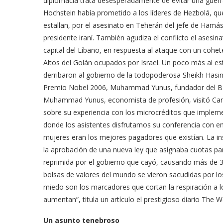
diplomacia trata desesperadamente de evitar una gue
Hochstein había prometido a los líderes de Hezbolá, que 
estallan, por el asesinato en Teherán del jefe de Hamás
presidente iraní. También agudiza el conflicto el asesin
capital del Líbano, en respuesta al ataque con un cohe
Altos del Golán ocupados por Israel. Un poco más al es
derribaron al gobierno de la todopoderosa Sheikh Hasina
Premio Nobel 2006, Muhammad Yunus, fundador del Ba
Muhammad Yunus, economista de profesión, visitó Cara
sobre su experiencia con los microcréditos que impleme
donde los asistentes disfrutamos su conferencia con 
mujeres eran los mejores pagadores que existían. La ins
la aprobación de una nueva ley que asignaba cuotas par
reprimida por el gobierno que cayó, causando más de 3
bolsas de valores del mundo se vieron sacudidas por lo
miedo son los marcadores que cortan la respiración a lo
aumentan”, titula un artículo el prestigioso diario The W
Un asunto tenebroso