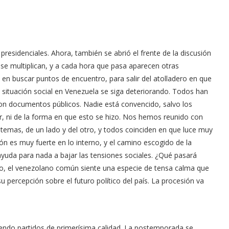
 presidenciales. Ahora, también se abrió el frente de la discusión
s se multiplican, y a cada hora que pasa aparecen otras
en buscar puntos de encuentro, para salir del atolladero en que
 situación social en Venezuela se siga deteriorando. Todos han
 son documentos públicos. Nadie está convencido, salvo los
er, ni de la forma en que esto se hizo. Nos hemos reunido con
temas, de un lado y del otro, y todos coinciden en que luce muy
ón es muy fuerte en lo interno, y el camino escogido de la
ayuda para nada a bajar las tensiones sociales. ¿Qué pasará
to, el venezolano común siente una especie de tensa calma que
 percepción sobre el futuro político del país. La procesión va
endo partidos de primerísima calidad. La postemporada se