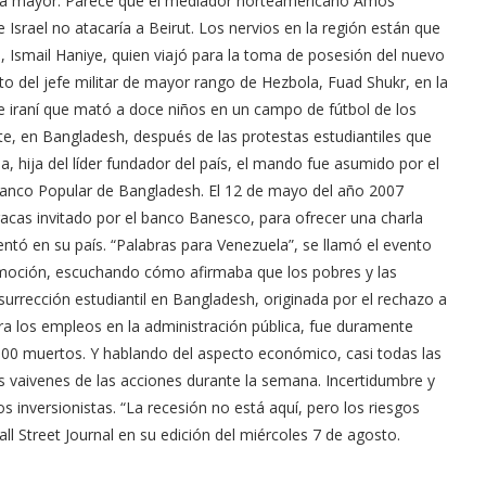
rra mayor. Parece que el mediador norteamericano Amos
Israel no atacaría a Beirut. Los nervios en la región están que
, Ismail Haniye, quien viajó para la toma de posesión del nuevo
ato del jefe militar de mayor rango de Hezbola, Fuad Shukr, en la
te iraní que mató a doce niños en un campo de fútbol de los
te, en Bangladesh, después de las protestas estudiantiles que
, hija del líder fundador del país, el mando fue asumido por el
nco Popular de Bangladesh. El 12 de mayo del año 2007
cas invitado por el banco Banesco, para ofrecer una charla
ntó en su país. “Palabras para Venezuela”, se llamó el evento
emoción, escuchando cómo afirmaba que los pobres y las
urrección estudiantil en Bangladesh, originada por el rechazo a
a los empleos en la administración pública, fue duramente
00 muertos. Y hablando del aspecto económico, casi todas las
s vaivenes de las acciones durante la semana. Incertidumbre y
s inversionistas. “La recesión no está aquí, pero los riesgos
all Street Journal en su edición del miércoles 7 de agosto.