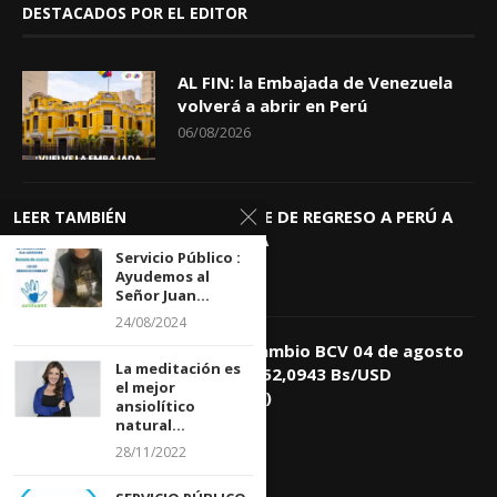
DESTACADOS POR EL EDITOR
AL FIN: la Embajada de Venezuela
volverá a abrir en Perú
06/08/2026
KEIKO TRAE DE REGRESO A PERÚ A
LEER TAMBIÉN
GIOVANNA
Servicio Público :
04/08/2026
Ayudemos al
Señor Juan...
24/08/2024
Tasa de Cambio BCV 04 de agosto
La meditación es
de 2026: 752,0943 Bs/USD
el mejor
(+0,4418%)
ansiolítico
04/08/2026
natural...
28/11/2022