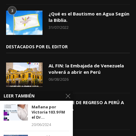
3
¿Qué es el Bautismo en Agua Según
la Biblia.
31/07/2022
DESTACADOS POR EL EDITOR
AL FIN: la Embajada de Venezuela
volverá a abrir en Perú
06/08/2026
LEER TAMBIÉN
KEIKO TRAE DE REGRESO A PERÚ A
Mañana por
GIOVANNA
Victoria 103.9 FM
04/08/2026
el Dr...
20/06/2024