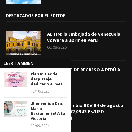
DESTACADOS POR EL EDITOR
AL FIN: la Embajada de Venezuela
volverá a abrir en Perú
06/08/2026
LEER TAMBIÉN
KEIKO TRAE DE REGRESO A PERÚ A
Plan Mujer de
GIOVANNA
despistaje
04/08/2026
dedicado al mes...
12/10/2023
¡Bienvenida Dra.
Tasa de Cambio BCV 04 de agosto
Maria
de 2026: 752,0943 Bs/USD
Bastamente! A La
(+0,4418%)
Victoria
04/08/2026
13/09/2024