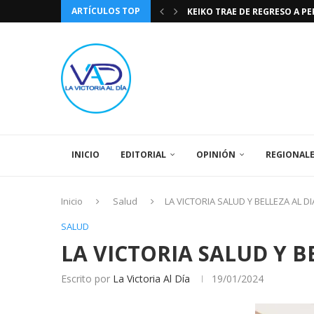
ARTÍCULOS TOP
KEIKO TRAE DE REGRESO A P
TASA DE CAMBIO BCV 04 DE A
DIA DE LA BANDERA NACIONA
CÓMO RECONOCER EL PODER 
EEUU INSISTE EN QUE EL FUT
LA VICTORIA AL DIA PRONÓS
243 AÑOS DEL NACIMIENTO D
LA BASÍLICA DE SANTA TERESA
SPORTING CRISTAL CATE
INICIO
EDITORIAL
OPINIÓN
REGIONAL
Inicio
Salud
LA VICTORIA SALUD Y BELLEZA AL DI
SALUD
LA VICTORIA SALUD Y B
Escrito por
La Victoria Al Día
19/01/2024