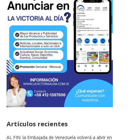
Despistaje Cardiovascular
1er Curso de Cuidador
Realizará La Sociedad
Adulto Mayor en...
Anticancerosa de La...
19/02/2026
16/05/2026
Artículos recientes
AL FIN: la Embajada de Venezuela volverá a abrir en