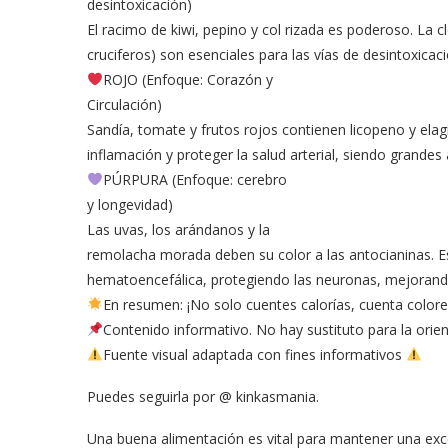
desintoxicación)
El racimo de kiwi, pepino y col rizada es poderoso. La 
cruciferos) son esenciales para las vías de desintoxicac
ROJO (Enfoque: Corazón y
Circulación)
Sandía, tomate y frutos rojos contienen licopeno у ela
inflamación y proteger la salud arterial, siendo grandes
PÚRPURA (Enfoque: cerebro
у longevidad)
Las uvas, los arándanos y la
remolacha morada deben su color a las antocianinas. Es
hematoencefálica, protegiendo las neuronas, mejorando
En resumen: ¡No solo cuentes calorías, cuenta color
Contenido informativo. No hay sustituto para la ori
Fuente visual adaptada con fines informativos
Puedes seguirla por @ kinkasmania.
Una buena alimentación es vital para mantener una exc