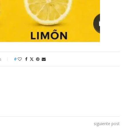
s
0
siguiente post