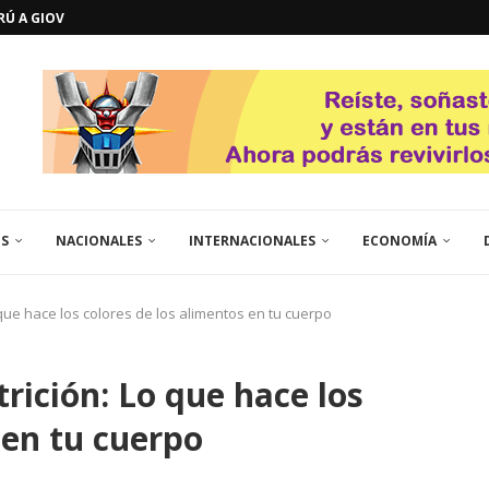
GOSTO DE...
L
QUE TE CONTROLA SEGÚN...
URO POLÍTICO DE...
TICOS LA RINCONADA
EL LIBERTADOR SIMÓN BOLÍVAR
 RESGUARDA LA FE...
GORÍA 2017 – CAMPEONES INTICUP...
ES
NACIONALES
INTERNACIONALES
ECONOMÍA
 que hace los colores de los alimentos en tu cuerpo
rición: Lo que hace los
 en tu cuerpo