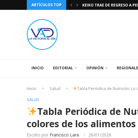
ARTÍCULOS TOP
TASA DE CAMBIO BCV 04 DE A
DIA DE LA BANDERA NACIONA
CÓMO RECONOCER EL PODER 
EEUU INSISTE EN QUE EL FUT
LA VICTORIA AL DIA PRONÓS
243 AÑOS DEL NACIMIENTO D
LA BASÍLICA DE SANTA TERESA
SPORTING CRISTAL CATE
INICIO
EDITORIAL
OPINIÓN
REGIONAL
Inicio
Salud
Tabla Periódica de Nutrición: Lo
SALUD
Tabla Periódica de Nut
colores de los alimentos
Escrito por
Francisco Lara
26/01/2026