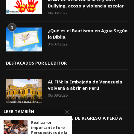
Bullying, acoso y violencia escolar
08/06/2022
3
¿Qué es el Bautismo en Agua Según
la Biblia.
31/07/2022
DESTACADOS POR EL EDITOR
AL FIN: la Embajada de Venezuela
volverá a abrir en Perú
06/08/2026
LEER TAMBIÉN
KEIKO TRAE DE REGRESO A PERÚ A
Realizaron
GIOVANNA
importante foro
04/08/2026
Perspectivas de la