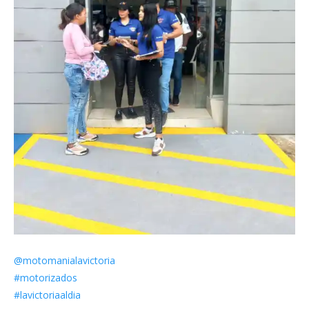
@motomanialavictoria
#motorizados
#lavictoriaaldia