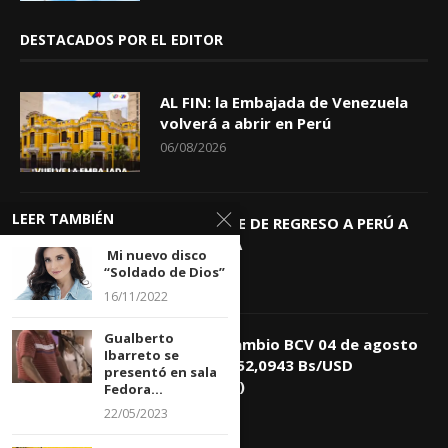
DESTACADOS POR EL EDITOR
AL FIN: la Embajada de Venezuela
volverá a abrir en Perú
06/08/2026
LEER TAMBIÉN
KEIKO TRAE DE REGRESO A PERÚ A
GIOVANNA
Mi nuevo disco
04/08/2026
“Soldado de Dios”
16/11/2022
Gualberto
Tasa de Cambio BCV 04 de agosto
Ibarreto se
de 2026: 752,0943 Bs/USD
presentó en sala
(+0,4418%)
Fedora...
04/08/2026
22/05/2023