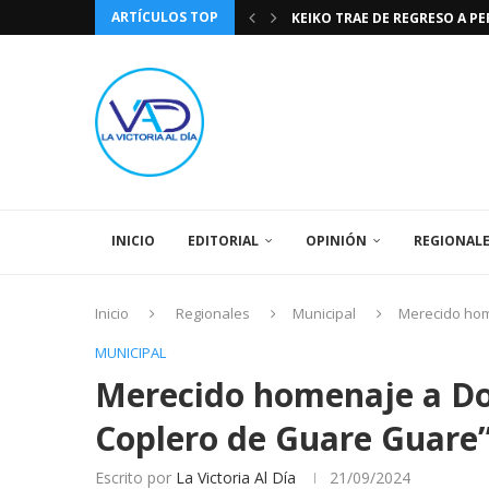
ARTÍCULOS TOP
KEIKO TRAE DE REGRESO A P
TASA DE CAMBIO BCV 04 DE A
DIA DE LA BANDERA NACIONA
CÓMO RECONOCER EL PODER 
EEUU INSISTE EN QUE EL FUT
LA VICTORIA AL DIA PRONÓS
243 AÑOS DEL NACIMIENTO D
LA BASÍLICA DE SANTA TERESA
SPORTING CRISTAL CATE
INICIO
EDITORIAL
OPINIÓN
REGIONAL
Inicio
Regionales
Municipal
Merecido home
MUNICIPAL
Merecido homenaje a Don
Coplero de Guare Guare
Escrito por
La Victoria Al Día
21/09/2024