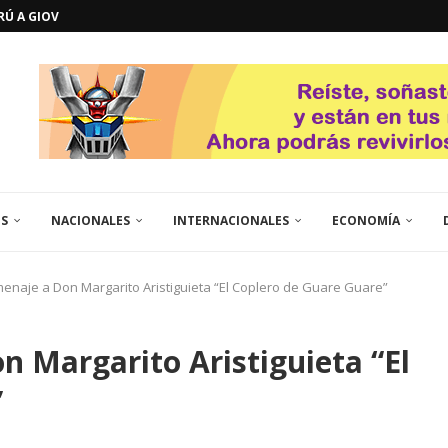
ERÚ A GIOVANNA
GOSTO DE...
L
QUE TE CONTROLA SEGÚN...
URO POLÍTICO DE...
TICOS LA RINCONADA
EL LIBERTADOR SIMÓN BOLÍVAR
 RESGUARDA LA FE...
GORÍA 2017 – CAMPEONES INTICUP...
ES
NACIONALES
INTERNACIONALES
ECONOMÍA
naje a Don Margarito Aristiguieta “El Coplero de Guare Guare”
 Margarito Aristiguieta “El
”