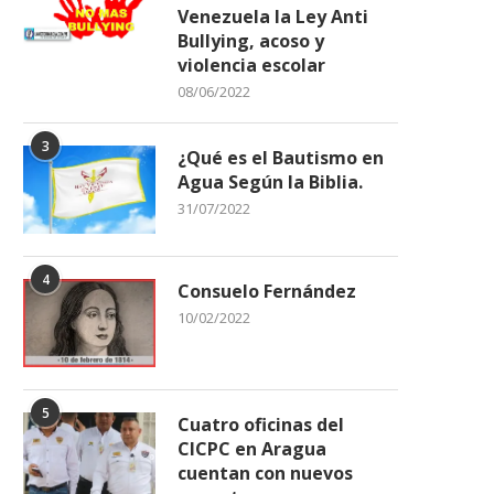
Venezuela la Ley Anti
Bullying, acoso y
violencia escolar
08/06/2022
Alcalde de Ribas sostuvo
EL CONSEJO ÚLTIMA DET
3
encuentro estratégico con
PARA CORONAR A SU.
¿Qué es el Bautismo en
coordinadores...
Agua Según la Biblia.
11/04/2026
11/04/2026
31/07/2022
4
Consuelo Fernández
10/02/2022
5
Cuatro oficinas del
CICPC en Aragua
cuentan con nuevos