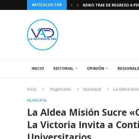
ARTÍCULOS TOP
KEIKO TRAE DE REGRESO A P
TASA DE CAMBIO BCV 04 DE A
DIA DE LA BANDERA NACIONA
CÓMO RECONOCER EL PODER 
EEUU INSISTE EN QUE EL FUT
LA VICTORIA AL DIA PRONÓS
243 AÑOS DEL NACIMIENTO D
LA BASÍLICA DE SANTA TERESA
SPORTING CRISTAL CATE
INICIO
EDITORIAL
OPINIÓN
REGIONAL
Inicio
Regionales
Municipal
La Aldea Misi
MUNICIPAL
La Aldea Misión Sucre «
La Victoria Invita a Con
Universitarios