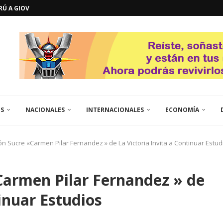
ERÚ A GIOVANNA
GOSTO DE...
L
QUE TE CONTROLA SEGÚN...
URO POLÍTICO DE...
TICOS LA RINCONADA
EL LIBERTADOR SIMÓN BOLÍVAR
 RESGUARDA LA FE...
GORÍA 2017 – CAMPEONES INTICUP...
ES
NACIONALES
INTERNACIONALES
ECONOMÍA
ón Sucre «Carmen Pilar Fernandez » de La Victoria Invita a Continuar Estud
Carmen Pilar Fernandez » de
tinuar Estudios