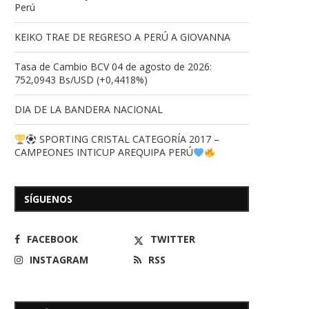
Perú
KEIKO TRAE DE REGRESO A PERÚ A GIOVANNA
Tasa de Cambio BCV 04 de agosto de 2026:
Alcalde de Ribas sostuvo
EL CONSEJO ÚLTIMA DET
752,0943 Bs/USD (+0,4418%)
encuentro estratégico con
PARA CORONAR A SU.
coordinadores...
11/04/2026
DIA DE LA BANDERA NACIONAL
11/04/2026
SPORTING CRISTAL CATEGORÍA 2017 –
CAMPEONES INTICUP AREQUIPA PERÚ
SÍGUENOS
FACEBOOK
TWITTER
INSTAGRAM
RSS