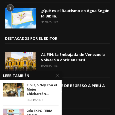
3
¿Qué es el Bautismo en Agua Según
la Biblia.
31/07/2022
DESTACADOS POR EL EDITOR
AL FIN: la Embajada de Venezuela
volverá a abrir en Perú
06/08/2026
LEER TAMBIÉN
El Viejo Ney con el
KEIKO TRAE DE REGRESO A PERÚ A
Mejor
GIOVANNA
Chicharrón...
04/08/2026
02/08/2023
2da EXPO FERIA