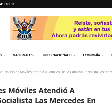
GOSTO DE...
L
QUE TE CONTROLA SEGÚN...
URO POLÍTICO DE...
TICOS LA RINCONADA
EL LIBERTADOR SIMÓN BOLÍVAR
 RESGUARDA LA FE...
ENEGRO ESTRENA SU EP «DE...
GORÍA 2017 – CAMPEONES INTICUP...
ES
NACIONALES
INTERNACIONALES
ECONOMÍA
e Tribunales Móviles Atendió A Familias De La Comuna Socialista Las Merc
es Móviles Atendió A
ocialista Las Mercedes En