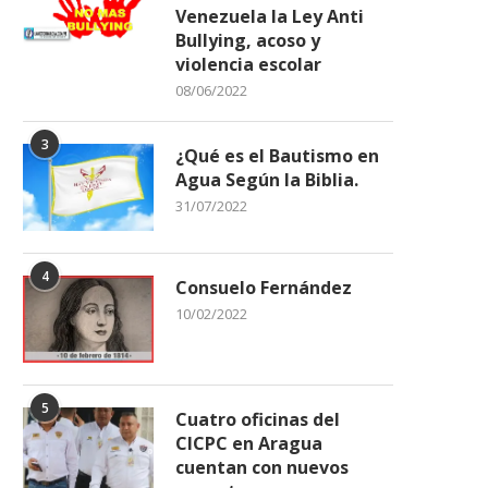
Venezuela la Ley Anti
Bullying, acoso y
violencia escolar
Alcalde de Ribas sostuvo
EL CONSEJO ÚLTIMA DET
08/06/2022
encuentro estratégico con
PARA CORONAR A SU.
coordinadores...
11/04/2026
11/04/2026
3
¿Qué es el Bautismo en
Agua Según la Biblia.
31/07/2022
4
Consuelo Fernández
10/02/2022
5
Cuatro oficinas del
CICPC en Aragua
cuentan con nuevos