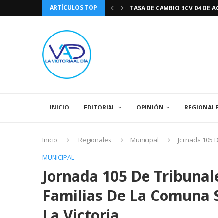
ARTÍCULOS TOP
TASA DE CAMBIO BCV 04 DE A
DIA DE LA BANDERA NACIONA
CÓMO RECONOCER EL PODER 
EEUU INSISTE EN QUE EL FUT
LA VICTORIA AL DIA PRONÓS
243 AÑOS DEL NACIMIENTO D
LA BASÍLICA DE SANTA TERESA
EL CANTAUTOR RONALD MONT
SPORTING CRISTAL CATE
INICIO
EDITORIAL
OPINIÓN
REGIONAL
Inicio
Regionales
Municipal
Jornada 105 D
MUNICIPAL
Jornada 105 De Tribunal
Familias De La Comuna S
La Victoria