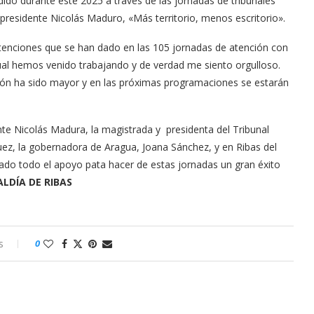
ido durante este 2025 a través de las jornadas de tribunales
 presidente Nicolás Maduro, «Más territorio, menos escritorio».
tenciones que se han dado en las 105 jornadas de atención con
cual hemos venido trabajando y de verdad me siento orgulloso.
ción ha sido mayor y en las próximas programaciones se estarán
.
ente Nicolás Madura, la magistrada y presidenta del Tribunal
guez, la gobernadora de Aragua, Joana Sánchez, y en Ribas del
ado todo el apoyo pata hacer de estas jornadas un gran éxito
ALDÍA DE RIBAS
s
0