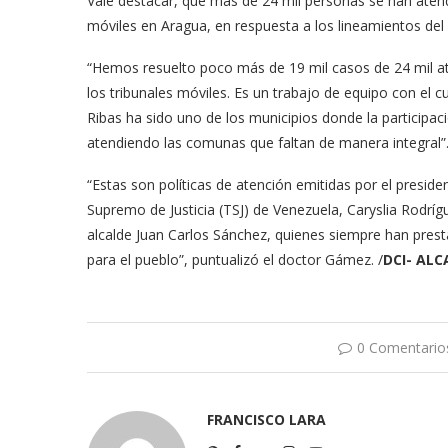
Vale destacar, que más de 24 mil personas se han atend
móviles en Aragua, en respuesta a los lineamientos del
“Hemos resuelto poco más de 19 mil casos de 24 mil a
los tribunales móviles. Es un trabajo de equipo con el 
Ribas ha sido uno de los municipios donde la participa
atendiendo las comunas que faltan de manera integral”
“Estas son políticas de atención emitidas por el presid
Supremo de Justicia (TSJ) de Venezuela, Caryslia Rodrí
alcalde Juan Carlos Sánchez, quienes siempre han prest
para el pueblo”, puntualizó el doctor Gámez. /
DCI- ALC
0 Comentario
FRANCISCO LARA