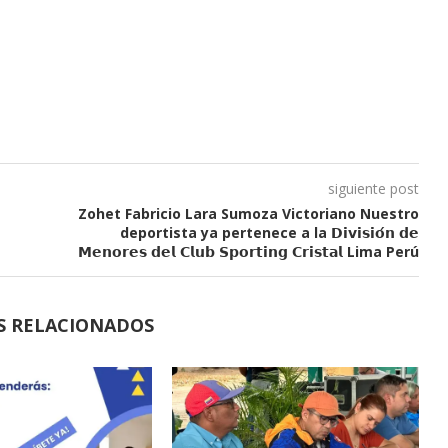
siguiente post
Zohet Fabricio Lara Sumoza Victoriano Nuestro
deportista ya pertenece a la 𝗗𝗶𝘃𝗶𝘀𝗶𝗼́𝗻 𝗱𝗲
𝗠𝗲𝗻𝗼𝗿𝗲𝘀 𝗱𝗲𝗹 𝗖𝗹𝘂𝗯 𝗦𝗽𝗼𝗿𝘁𝗶𝗻𝗴 𝗖𝗿𝗶𝘀𝘁𝗮𝗹 Lima Perú
S RELACIONADOS