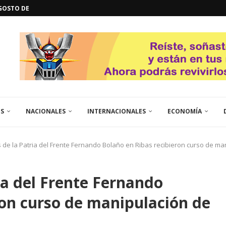
GOSTO DE...
L
QUE TE CONTROLA SEGÚN...
URO POLÍTICO DE...
TICOS LA RINCONADA
EL LIBERTADOR SIMÓN BOLÍVAR
 RESGUARDA LA FE...
ENEGRO ESTRENA SU EP «DE...
GORÍA 2017 – CAMPEONES INTICUP...
ES
NACIONALES
INTERNACIONALES
ECONOMÍA
 de la Patria del Frente Fernando Bolaño en Ribas recibieron curso de ma
ia del Frente Fernando
ron curso de manipulación de