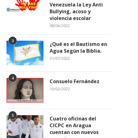
Venezuela la Ley Anti
Bullying, acoso y
violencia escolar
08/06/2022
Alcalde de Ribas sostuvo
EL CONSEJO ÚLTIMA DET
encuentro estratégico con
PARA CORONAR A SU.
3
¿Qué es el Bautismo en
coordinadores...
11/04/2026
Agua Según la Biblia.
11/04/2026
31/07/2022
4
Consuelo Fernández
10/02/2022
5
Cuatro oficinas del
CICPC en Aragua
cuentan con nuevos