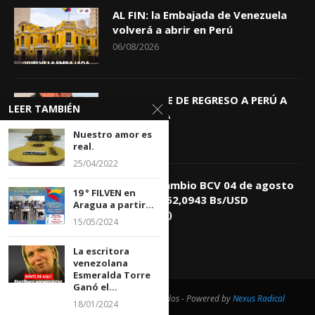
AL FIN: la Embajada de Venezuela
volverá a abrir en Perú
06/08/2026
KEIKO TRAE DE REGRESO A PERÚ A
LEER TAMBIÉN
GIOVANNA
04/08/2026
Nuestro amor es
real.
25/04/2022
Tasa de Cambio BCV 04 de agosto
19 ° FILVEN en
de 2026: 752,0943 Bs/USD
Aragua a partir...
(+0,4418%)
15/05/2024
04/08/2026
La escritora
venezolana
Esmeralda Torre
Ganó el...
@2021 - Todos los derechos reservados - Powered by
Nexus Radical
18/01/2024