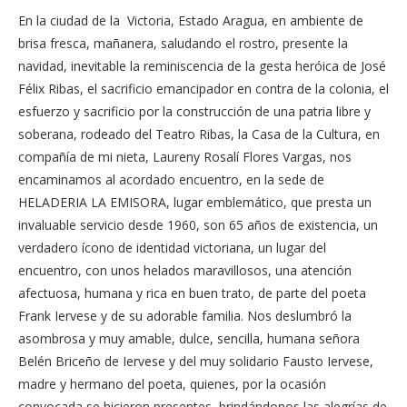
En la ciudad de la Victoria, Estado Aragua, en ambiente de
brisa fresca, mañanera, saludando el rostro, presente la
navidad, inevitable la reminiscencia de la gesta heróica de José
Félix Ribas, el sacrificio emancipador en contra de la colonia, el
esfuerzo y sacrificio por la construcción de una patria libre y
soberana, rodeado del Teatro Ribas, la Casa de la Cultura, en
compañía de mi nieta, Laureny Rosalí Flores Vargas, nos
encaminamos al acordado encuentro, en la sede de
HELADERIA LA EMISORA, lugar emblemático, que presta un
invaluable servicio desde 1960, son 65 años de existencia, un
verdadero ícono de identidad victoriana, un lugar del
encuentro, con unos helados maravillosos, una atención
afectuosa, humana y rica en buen trato, de parte del poeta
Frank Iervese y de su adorable familia. Nos deslumbró la
asombrosa y muy amable, dulce, sencilla, humana señora
Belén Briceño de Iervese y del muy solidario Fausto Iervese,
madre y hermano del poeta, quienes, por la ocasión
convocada se hicieron presentes, brindándonos las alegrías de