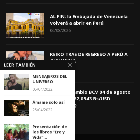
AL FIN: la Embajada de Venezuela
volverá a abrir en Perú
06/08/2026
KEIKO TRAE DE REGRESO A PERÚ A
GIOVANNA
LEER TAMBIÉN
04/08/2026
MENSAJEROS DEL
UNIVERSO
05/04/2022
Tasa de Cambio BCV 04 de agosto
de 2026: 752,0943 Bs/USD
Ámame solo así
(+0,4418%)
25/04/2022
04/08/2026
Presentación de
los libros “Ero y
Vida”...