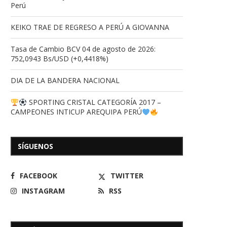
Perú
KEIKO TRAE DE REGRESO A PERÚ A GIOVANNA
Tasa de Cambio BCV 04 de agosto de 2026:
752,0943 Bs/USD (+0,4418%)
DIA DE LA BANDERA NACIONAL
SPORTING CRISTAL CATEGORÍA 2017 –
CAMPEONES INTICUP AREQUIPA PERÚ
La Victoria se desbordo de
Un regalo para doña 
SÍGUENOS
alegría durante colorido...
18/10/2024
03/03/2025
FACEBOOK
TWITTER
INSTAGRAM
RSS