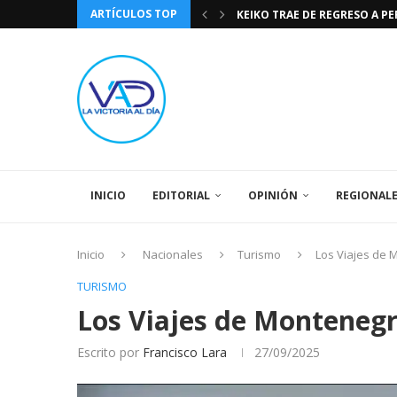
ARTÍCULOS TOP
KEIKO TRAE DE REGRESO A P
TASA DE CAMBIO BCV 04 DE A
DIA DE LA BANDERA NACIONA
CÓMO RECONOCER EL PODER 
EEUU INSISTE EN QUE EL FUT
LA VICTORIA AL DIA PRONÓS
243 AÑOS DEL NACIMIENTO D
LA BASÍLICA DE SANTA TERESA
SPORTING CRISTAL CATE
INICIO
EDITORIAL
OPINIÓN
REGIONAL
Inicio
Nacionales
Turismo
Los Viajes de 
TURISMO
Los Viajes de Montenegr
Escrito por
Francisco Lara
27/09/2025