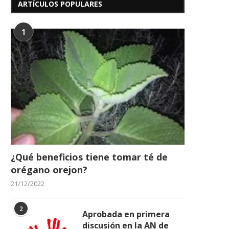
ARTÍCULOS POPULARES
Venezuela logra histórica
LA VICTORIA AL DIA PRO
1
clasificación al Mundial Sub-19
LA RINCONADA
tras...
16/05/2026
17/06/2026
¿Qué beneficios tiene tomar té de
orégano orejon?
21/12/2022
2
Aprobada en primera
discusión en la AN de