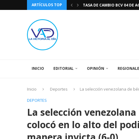
ARTÍCULOS TOP
TASA DE CAMBIO BCV 04 DE A
DIA DE LA BANDERA NACIONA
CÓMO RECONOCER EL PODER 
EEUU INSISTE EN QUE EL FUT
LA VICTORIA AL DIA PRONÓS
243 AÑOS DEL NACIMIENTO D
LA BASÍLICA DE SANTA TERESA
EL CANTAUTOR RONALD MONT
SPORTING CRISTAL CATE
INICIO
EDITORIAL
OPINIÓN
REGIONAL
Inicio
Deportes
La selección venezolana de béis
DEPORTES
La selección venezolana
colocó en lo alto del pod
manera invicta (6-0)