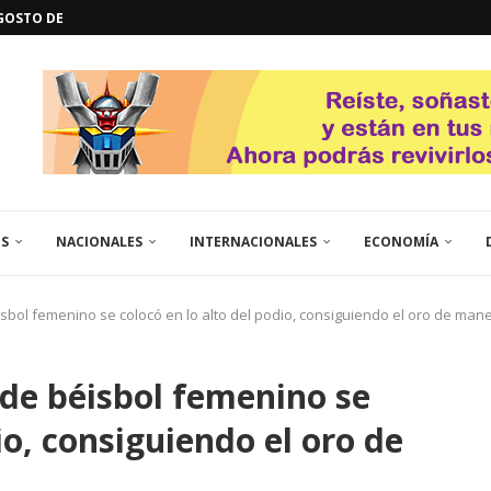
GOSTO DE...
L
QUE TE CONTROLA SEGÚN...
URO POLÍTICO DE...
TICOS LA RINCONADA
EL LIBERTADOR SIMÓN BOLÍVAR
 RESGUARDA LA FE...
ENEGRO ESTRENA SU EP «DE...
GORÍA 2017 – CAMPEONES INTICUP...
ES
NACIONALES
INTERNACIONALES
ECONOMÍA
bol femenino se colocó en lo alto del podio, consiguiendo el oro de manera
 de béisbol femenino se
io, consiguiendo el oro de