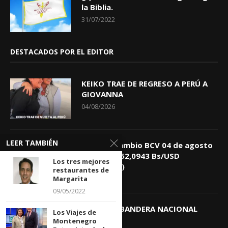
la Biblia.
31/07/2022
DESTACADOS POR EL EDITOR
KEIKO TRAE DE REGRESO A PERÚ A
GIOVANNA
04/08/2026
LEER TAMBIÉN
Tasa de Cambio BCV 04 de agosto
de 2026: 752,0943 Bs/USD
Los tres mejores
(+0,4418%)
restaurantes de
04/08/2026
Margarita
09/05/2022
DIA DE LA BANDERA NACIONAL
Los Viajes de
03/08/2026
Montenegro