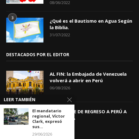
08/06/2022
3
¿Qué es el Bautismo en Agua Según
la Biblia.
31/07/2022
DESTACADOS POR EL EDITOR
AL FIN: la Embajada de Venezuela
volverá a abrir en Perú
06/08/2026
LEER TAMBIÉN
El mandatario
KEIKO TRAE DE REGRESO A PERÚ A
regional, Víctor
GIOVANNA
Clark, expresó
04/08/2026
sus...
29/06/2026