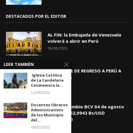
DESTACADOS POR EL EDITOR
AL FIN: la Embajada de Venezuela
volverá a abrir en Perú
06/08/2026
LEER TAMBIÉN
KEIKO TRAE DE REGRESO A PERÚ A
Iglesia Católica
GIOVANNA
de La Candelaria
04/08/2026
Conmemora la...
12/04/2022
Docentes Obreros
Tasa de Cambio BCV 04 de agosto
Administrativos
de 2026: 752,0943 Bs/USD
de los Municipio
(+0,4418%)
del...
04/08/2026
08/02/2023