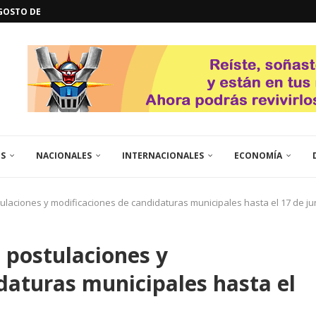
GOSTO DE...
L
QUE TE CONTROLA SEGÚN...
URO POLÍTICO DE...
TICOS LA RINCONADA
EL LIBERTADOR SIMÓN BOLÍVAR
 RESGUARDA LA FE...
ENEGRO ESTRENA SU EP «DE...
GORÍA 2017 – CAMPEONES INTICUP...
ES
NACIONALES
INTERNACIONALES
ECONOMÍA
ulaciones y modificaciones de candidaturas municipales hasta el 17 de ju
 postulaciones y
daturas municipales hasta el