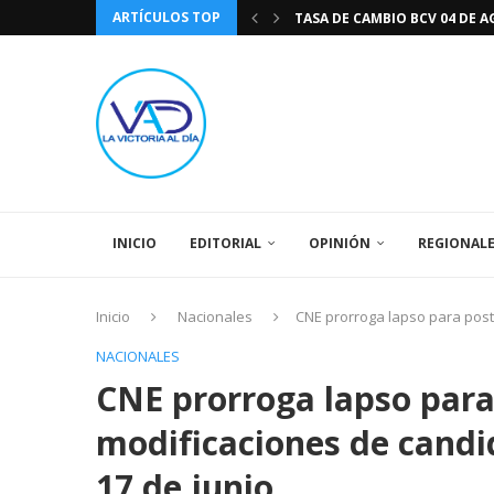
ARTÍCULOS TOP
TASA DE CAMBIO BCV 04 DE A
DIA DE LA BANDERA NACIONA
CÓMO RECONOCER EL PODER 
EEUU INSISTE EN QUE EL FUT
LA VICTORIA AL DIA PRONÓS
243 AÑOS DEL NACIMIENTO D
LA BASÍLICA DE SANTA TERESA
EL CANTAUTOR RONALD MONT
SPORTING CRISTAL CATE
INICIO
EDITORIAL
OPINIÓN
REGIONAL
Inicio
Nacionales
CNE prorroga lapso para post
NACIONALES
CNE prorroga lapso para
modificaciones de candi
17 de junio