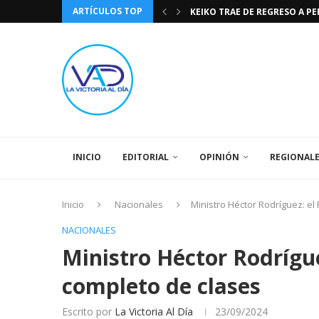
ARTÍCULOS TOP
KEIKO TRAE DE REGRESO A P
TASA DE CAMBIO BCV 04 DE A
DIA DE LA BANDERA NACIONA
CÓMO RECONOCER EL PODER 
EEUU INSISTE EN QUE EL FUT
LA VICTORIA AL DIA PRONÓS
243 AÑOS DEL NACIMIENTO D
LA BASÍLICA DE SANTA TERESA
SPORTING CRISTAL CATE
INICIO
EDITORIAL
OPINIÓN
REGIONAL
Inicio
Nacionales
Ministro Héctor Rodríguez: el
NACIONALES
Ministro Héctor Rodrígue
completo de clases
Escrito por
La Victoria Al Día
23/09/2024