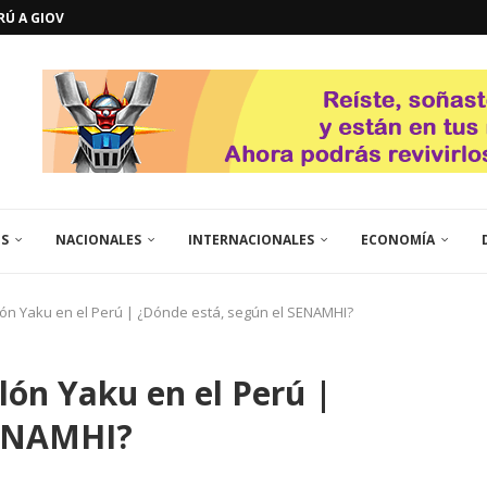
ERÚ A GIOVANNA
GOSTO DE...
L
QUE TE CONTROLA SEGÚN...
URO POLÍTICO DE...
TICOS LA RINCONADA
EL LIBERTADOR SIMÓN BOLÍVAR
 RESGUARDA LA FE...
GORÍA 2017 – CAMPEONES INTICUP...
ES
NACIONALES
INTERNACIONALES
ECONOMÍA
iclón Yaku en el Perú | ¿Dónde está, según el SENAMHI?
clón Yaku en el Perú |
SENAMHI?