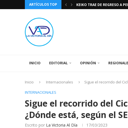
ARTÍCULOS TOP
KEIKO TRAE DE REGRESO A P
TASA DE CAMBIO BCV 04 DE A
DIA DE LA BANDERA NACIONA
CÓMO RECONOCER EL PODER 
EEUU INSISTE EN QUE EL FUT
LA VICTORIA AL DIA PRONÓS
243 AÑOS DEL NACIMIENTO D
LA BASÍLICA DE SANTA TERESA
SPORTING CRISTAL CATE
INICIO
EDITORIAL
OPINIÓN
REGIONAL
Inicio
Internacionales
Sigue el recorrido del C
INTERNACIONALES
Sigue el recorrido del Ci
¿Dónde está, según el 
Escrito por
La Victoria Al Día
17/03/2023