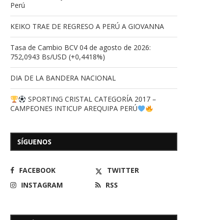
Perú
KEIKO TRAE DE REGRESO A PERÚ A GIOVANNA
Tasa de Cambio BCV 04 de agosto de 2026:
752,0943 Bs/USD (+0,4418%)
DIA DE LA BANDERA NACIONAL
Apóstrofes
Trump fija el plazo límit
retirarse de...
14/06/2026
SPORTING CRISTAL CATEGORÍA 2017 –
01/04/2026
CAMPEONES INTICUP AREQUIPA PERÚ
SÍGUENOS
FACEBOOK
TWITTER
INSTAGRAM
RSS