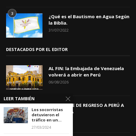
3
¿Qué es el Bautismo en Agua Según
la Biblia.
31/07/2022
DESTACADOS POR EL EDITOR
AL FIN: la Embajada de Venezuela
volverá a abrir en Perú
06/08/2026
LEER TAMBIÉN
KEIKO TRAE DE REGRESO A PERÚ A
Los socorristas
GIOVANNA
detuvieron el
04/08/2026
tráfico en un...
27/03/2024