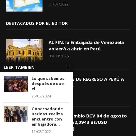
31/07/2022
DESTACADOS POR EL EDITOR
AL FIN: la Embajada de Venezuela
volverá a abrir en Perú
06/08/2026
LEER TAMBIÉN
Lo que sabemos
KEIKO TRAE DE REGRESO A PERÚ A
después de que
GIOVANNA
el...
04/08/2026
25/03/2024
Gobernador de
Barinas realiza
Tasa de Cambio BCV 04 de agosto
encuentro con
de 2026: 752,0943 Bs/USD
embajadora...
(+0,4418%)
11/02/2022
04/08/2026