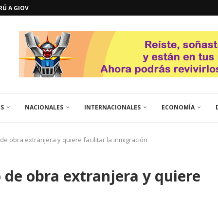
ERÚ A GIOVANNA
GOSTO DE...
L
QUE TE CONTROLA SEGÚN...
URO POLÍTICO DE...
TICOS LA RINCONADA
EL LIBERTADOR SIMÓN BOLÍVAR
 RESGUARDA LA FE...
GORÍA 2017 – CAMPEONES INTICUP...
ES
NACIONALES
INTERNACIONALES
ECONOMÍA
 obra extranjera y quiere facilitar la inmigración
de obra extranjera y quiere