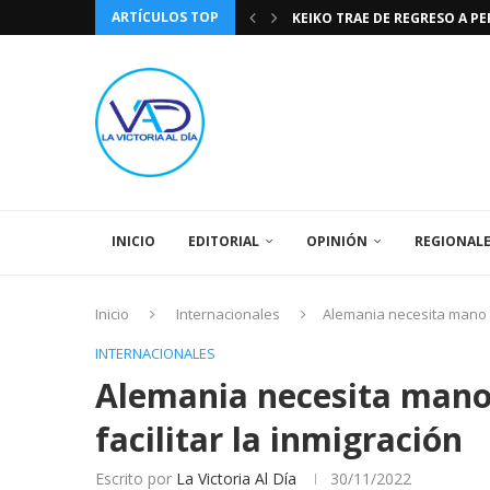
ARTÍCULOS TOP
KEIKO TRAE DE REGRESO A P
TASA DE CAMBIO BCV 04 DE A
DIA DE LA BANDERA NACIONA
CÓMO RECONOCER EL PODER 
EEUU INSISTE EN QUE EL FUT
LA VICTORIA AL DIA PRONÓS
243 AÑOS DEL NACIMIENTO D
LA BASÍLICA DE SANTA TERESA
SPORTING CRISTAL CATE
INICIO
EDITORIAL
OPINIÓN
REGIONAL
Inicio
Internacionales
Alemania necesita mano de
INTERNACIONALES
Alemania necesita mano 
facilitar la inmigración
Escrito por
La Victoria Al Día
30/11/2022