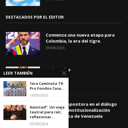
DESTACADOS POR EL EDITOR
Comienza una nueva etapa para
Colombia, la era del tigre.
09/08/2026
Apóstrofes
LEER TAMBIÉN
09/08/2026
1era Caminata 7 K
Pro Fondos Casa...
16/05/2023
Comisión opositora en el diálogo
Amistad”: Un viaje
prioriza reinstitucionalización
teatral para reír,
democrática de Venezuela
reflexionar...
09/08/2026
02/09/2024