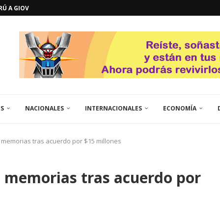
ERÚ A GIOVANNA
GOSTO DE...
L
QUE TE CONTROLA SEGÚN...
URO POLÍTICO DE...
TICOS LA RINCONADA
EL LIBERTADOR SIMÓN BOLÍVAR
 RESGUARDA LA FE...
GORÍA 2017 – CAMPEONES INTICUP...
ES
NACIONALES
INTERNACIONALES
ECONOMÍA
á memorias tras acuerdo por $15 millones
á memorias tras acuerdo por