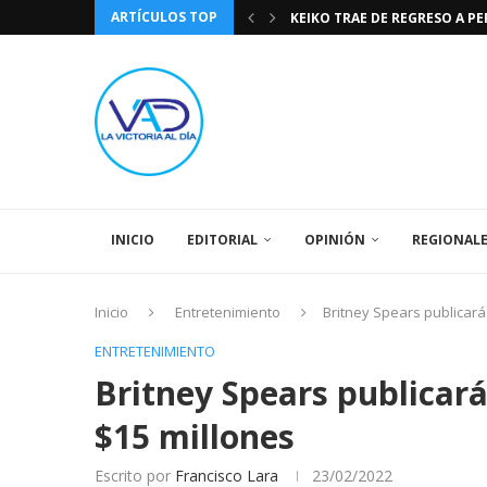
ARTÍCULOS TOP
KEIKO TRAE DE REGRESO A P
TASA DE CAMBIO BCV 04 DE A
DIA DE LA BANDERA NACIONA
CÓMO RECONOCER EL PODER 
EEUU INSISTE EN QUE EL FUT
LA VICTORIA AL DIA PRONÓS
243 AÑOS DEL NACIMIENTO D
LA BASÍLICA DE SANTA TERESA
SPORTING CRISTAL CATE
INICIO
EDITORIAL
OPINIÓN
REGIONAL
Inicio
Entretenimiento
Britney Spears publicar
ENTRETENIMIENTO
Britney Spears publicar
$15 millones
Escrito por
Francisco Lara
23/02/2022