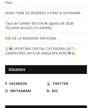
Perú
KEIKO TRAE DE REGRESO A PERÚ A GIOVANNA
Tasa de Cambio BCV 04 de agosto de 2026:
752,0943 Bs/USD (+0,4418%)
La Actriz Patricia Schwarzgruber
Partió Willie Colón, leye
DIA DE LA BANDERA NACIONAL
operada de emergencia
salsa y referente..
22/02/2026
21/02/2026
SPORTING CRISTAL CATEGORÍA 2017 –
CAMPEONES INTICUP AREQUIPA PERÚ
SÍGUENOS
FACEBOOK
TWITTER
INSTAGRAM
RSS