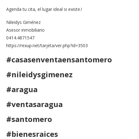
Agenda tu cita, el lugar ideal si existe.!
Nileidys Giménez
Asesor inmobiliario
0414.4871547
https://rexup.net/tarjeta/ver.php?id=3503
#casasenventaensantomero
#nileidysgimenez
#aragua
#ventasaragua
#santomero
#bienesraices