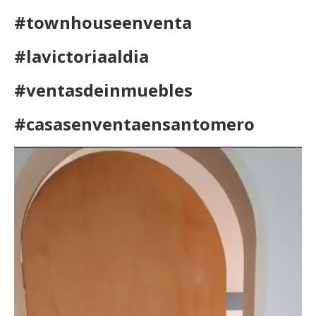
#townhouseenventa
#lavictoriaaldia
#ventasdeinmuebles
#casasenventaensantomero