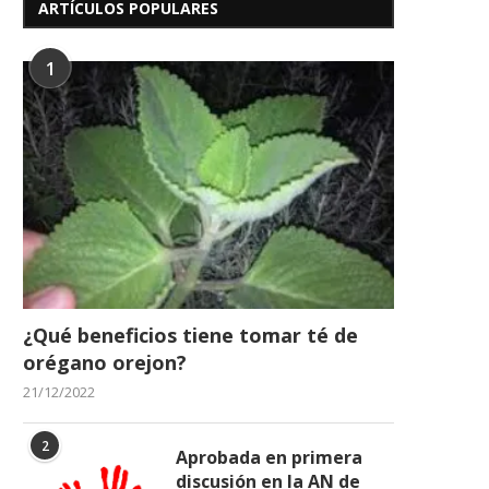
ARTÍCULOS POPULARES
1
Venezuela logra histórica
LA VICTORIA AL DIA PRO
clasificación al Mundial Sub-19
LA RINCONADA
tras...
16/05/2026
17/06/2026
¿Qué beneficios tiene tomar té de
orégano orejon?
21/12/2022
2
Aprobada en primera
discusión en la AN de