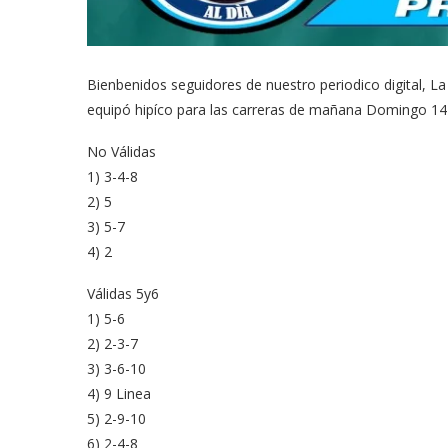
Bienbenidos seguidores de nuestro periodico digital, La
equipó hipíco para las carreras de mañana Domingo 14 
No Válidas
1) 3-4-8
2) 5
3) 5-7
4) 2
Válidas 5y6
1) 5-6
2) 2-3-7
3) 3-6-10
4) 9 Linea
5) 2-9-10
6) 2-4-8