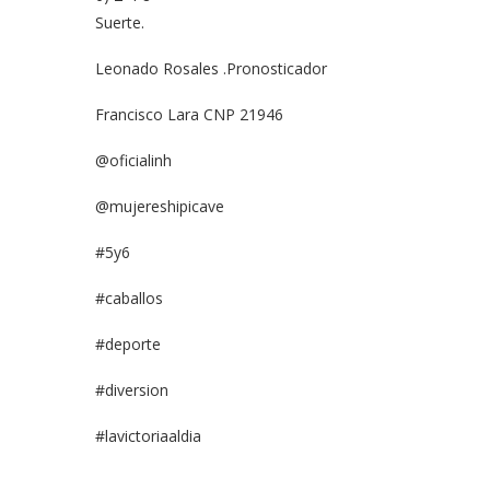
Suerte.
Leonado Rosales .Pronosticador
Francisco Lara CNP 21946
@oficialinh
@mujereshipicave
#5y6
#caballos
#deporte
#diversion
#lavictoriaaldia