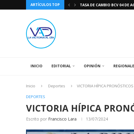
ARTÍCULOS TOP
TASA DE CAMBIO BCV 04 DE A
DIA DE LA BANDERA NACIONA
CÓMO RECONOCER EL PODER 
EEUU INSISTE EN QUE EL FUT
LA VICTORIA AL DIA PRONÓS
243 AÑOS DEL NACIMIENTO D
LA BASÍLICA DE SANTA TERESA
EL CANTAUTOR RONALD MONT
SPORTING CRISTAL CATE
INICIO
EDITORIAL
OPINIÓN
REGIONAL
Inicio
Deportes
VICTORIA HÍPICA PRONÓSTICOS
DEPORTES
VICTORIA HÍPICA PRON
Escrito por
Francisco Lara
13/07/2024