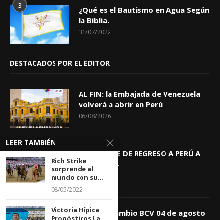
3
¿Qué es el Bautismo en Agua Según
la Biblia.
31/07/2022
DESTACADOS POR EL EDITOR
AL FIN: la Embajada de Venezuela
volverá a abrir en Perú
06/08/2026
LEER TAMBIÉN
KEIKO TRAE DE REGRESO A PERÚ A
Rich Strike
GIOVANNA
sorprende al
04/08/2026
mundo con su...
08/05/2022
Victoria Hípica
Tasa de Cambio BCV 04 de agosto
Pronósticos La