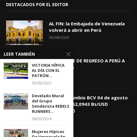
DESTACADOS POR EL EDITOR
AL FIN: la Embajada de Venezuela
volverá a abrir en Perú
06/08/2026
LEER TAMBIÉN
KEIKO TRAE DE REGRESO A PERÚ A
VICTORIA HÍPICA
GIOVANNA
AL DÍA CON EL
04/08/2026
PATRÓN...
05/08/2023
Develado Mural
Tasa de Cambio BCV 04 de agosto
del Grupo
de 2026: 752,0943 Bs/USD
Senderista REBELS
(+0,4418%)
RUNNERS...
04/08/2026
08/02/2024
Mujeres Hípicas
De Venezuela En