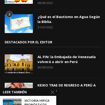
08/06/2022
3
¿Qué es el Bautismo en Agua Según
la Biblia.
31/07/2022
DESTACADOS POR EL EDITOR
AL FIN: la Embajada de Venezuela
volverá a abrir en Perú
06/08/2026
KEIKO TRAE DE REGRESO A PERÚ A
GIOVANNA
LEER TAMBIÉN
04/08/2026
VICTORIA HIPICA
PRONÓSTICOS