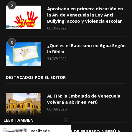
2
Aprobada en primera discusión en
la AN de Venezuela la Ley Anti
Bullying, acoso y violencia escolar
08/06/2022
3
¿Qué es el Bautismo en Agua Según
la Biblia.
31/07/2022
DESTACADOS POR EL EDITOR
AL FIN: la Embajada de Venezuela
volverá a abrir en Perú
06/08/2026
LEER TAMBIÉN
Realizada
KEIKO TRAE DE REGRESO A PERÚ A