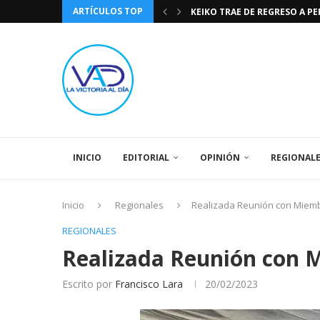
ARTÍCULOS TOP
KEIKO TRAE DE REGRESO A P
TASA DE CAMBIO BCV 04 DE A
DIA DE LA BANDERA NACIONA
CÓMO RECONOCER EL PODER 
EEUU INSISTE EN QUE EL FUT
LA VICTORIA AL DIA PRONÓS
243 AÑOS DEL NACIMIENTO D
LA BASÍLICA DE SANTA TERESA
SPORTING CRISTAL CATE
INICIO
EDITORIAL
OPINIÓN
REGIONAL
Inicio
Regionales
Realizada Reunión con Miem
REGIONALES
Realizada Reunión con 
Escrito por
Francisco Lara
20/02/2023