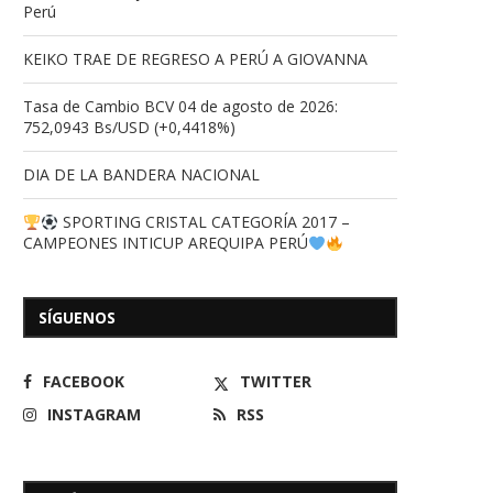
Perú
KEIKO TRAE DE REGRESO A PERÚ A GIOVANNA
Tasa de Cambio BCV 04 de agosto de 2026:
752,0943 Bs/USD (+0,4418%)
DIA DE LA BANDERA NACIONAL
SPORTING CRISTAL CATEGORÍA 2017 –
CAMPEONES INTICUP AREQUIPA PERÚ
SÍGUENOS
FACEBOOK
TWITTER
INSTAGRAM
RSS
Periodistas recibieron equipo en
Mujeres CoCreadoras 
sede CNP Aragua donados...
reconocimiento por 
compromiso...
14/03/2026
17/12/2025