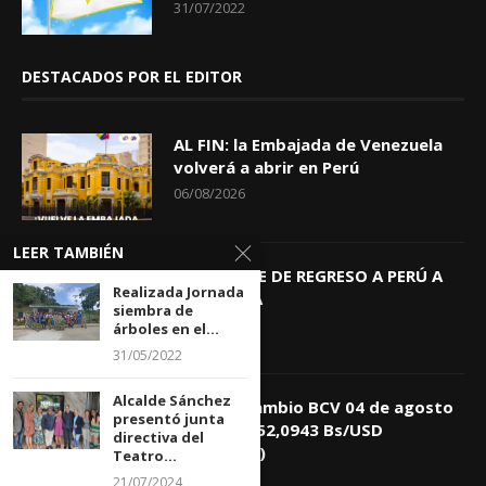
31/07/2022
DESTACADOS POR EL EDITOR
AL FIN: la Embajada de Venezuela
volverá a abrir en Perú
06/08/2026
LEER TAMBIÉN
KEIKO TRAE DE REGRESO A PERÚ A
Realizada Jornada
GIOVANNA
siembra de
04/08/2026
árboles en el...
31/05/2022
Alcalde Sánchez
Tasa de Cambio BCV 04 de agosto
presentó junta
de 2026: 752,0943 Bs/USD
directiva del
(+0,4418%)
Teatro...
04/08/2026
21/07/2024