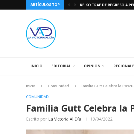
ARTÍCULOS TOP
TASA DE CAMBIO BCV 04 DE A
DIA DE LA BANDERA NACIONA
CÓMO RECONOCER EL PODER 
EEUU INSISTE EN QUE EL FUT
LA VICTORIA AL DIA PRONÓS
243 AÑOS DEL NACIMIENTO D
LA BASÍLICA DE SANTA TERESA
SPORTING CRISTAL CATE
INICIO
EDITORIAL
OPINIÓN
REGIONAL
Inicio
Comunidad
Familia Gutt Celebra la Pascu
COMUNIDAD
Familia Gutt Celebra la 
Escrito por
La Victoria Al Día
19/04/2022