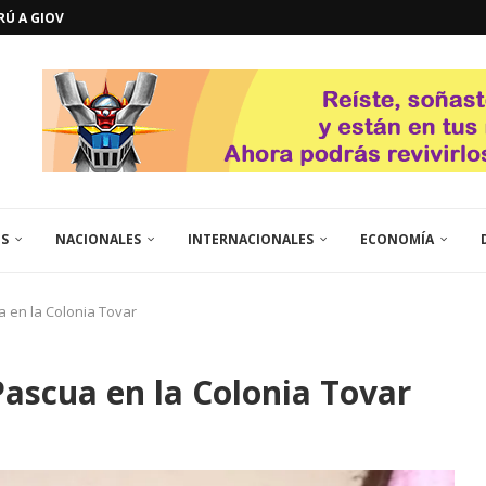
GOSTO DE...
L
QUE TE CONTROLA SEGÚN...
URO POLÍTICO DE...
TICOS LA RINCONADA
EL LIBERTADOR SIMÓN BOLÍVAR
 RESGUARDA LA FE...
GORÍA 2017 – CAMPEONES INTICUP...
ES
NACIONALES
INTERNACIONALES
ECONOMÍA
a en la Colonia Tovar
Pascua en la Colonia Tovar