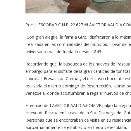
Por: J.J.ESCOBAR C.N.P. 22.627 #LAVICTORIAALDIA.CO
Con gran alegría la familia Gutt, disfrutaron a lo máxi
realizada en las comunidades del municipio Tovar del es
aniversario mas de fundada desde 1843.
Recordando que la búsqueda de los huevos de Pascua 
embargo para el disfrute de la gran cantidad de turistas d
sabrosas Fresas con Crema y el delicioso chocolate esta
realizarla el mismo domingo de Resurrección, como par
Venezuela, donde acostumbran a regalar huevos de choc
El equipo de LAVICTORIAALDIA.COM.VE palpo la alegría y
Huevo de Pascua en la casa de la Sra. Dismelys de Gutt,
personas que se encontraban de visita en su residencia
aproximadamente se estableció en tierra venezolana.